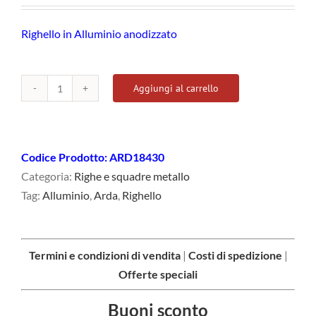
Righello in Alluminio anodizzato
Aggiungi al carrello
Righello
30
cm
Alluminio
Codice Prodotto:
ARD18430
quantità
Categoria:
Righe e squadre metallo
Tag:
Alluminio
,
Arda
,
Righello
Termini e condizioni di vendita
|
Costi di spedizione
|
Offerte speciali
Buoni sconto