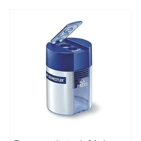
ha
più
varianti.
Le
opzioni
possono
essere
scelte
nella
pagina
del
prodotto