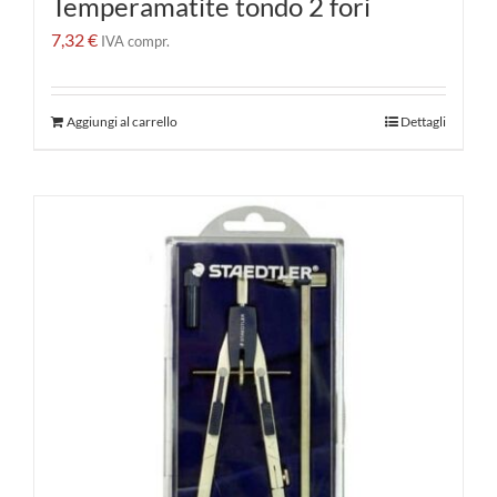
Temperamatite tondo 2 fori
7,32
€
IVA compr.
Aggiungi al carrello
Dettagli